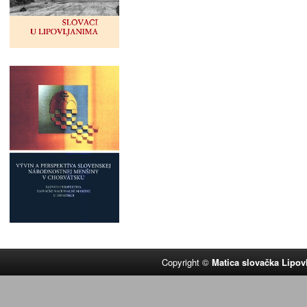
Copyright ©
Matica slovačka Lipov