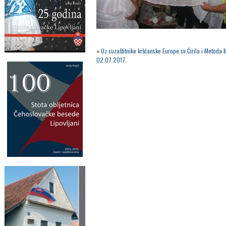
«
Uz suzaštitnike kršćanske Europe sv.Ćirila i Metoda 
02.07.2017.