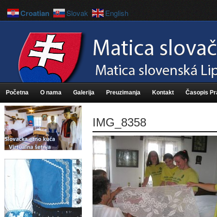
Croatian
Slovak
English
Početna
O nama
Galerija
Preuzimanja
Kontakt
Časopis P
IMG_8358