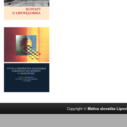
Copyright ©
Matica slovačka Lipov