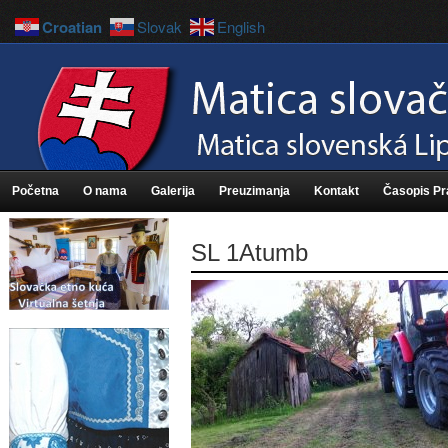
Croatian
Slovak
English
Početna
O nama
Galerija
Preuzimanja
Kontakt
Časopis P
SL 1Atumb