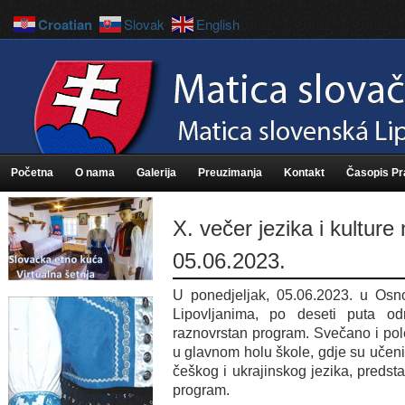
Croatian
Slovak
English
Početna
O nama
Galerija
Preuzimanja
Kontakt
Časopis P
X. večer jezika i kulture
05.06.2023.
U ponedjeljak, 05.06.2023. u Osno
Lipovljanima, po deseti puta od
raznovrstan program. Svečano i pole
u glavnom holu škole, gdje su učenic
češkog i ukrajinskog jezika, predstav
program.