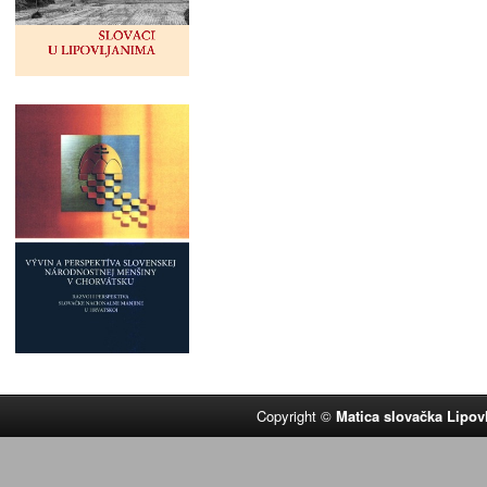
Copyright ©
Matica slovačka Lipov