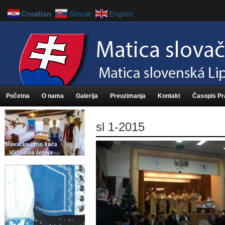
Croatian
Slovak
English
Početna
O nama
Galerija
Preuzimanja
Kontakt
Časopis P
sl 1-2015