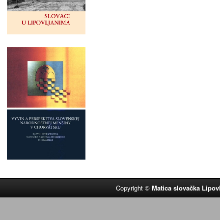
Copyright ©
Matica slovačka Lipov