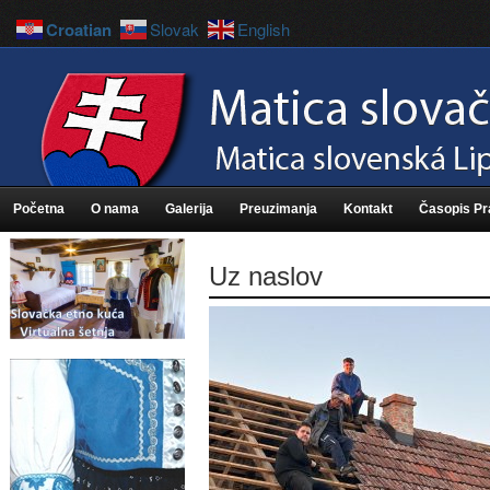
Croatian
Slovak
English
Početna
O nama
Galerija
Preuzimanja
Kontakt
Časopis P
Uz naslov