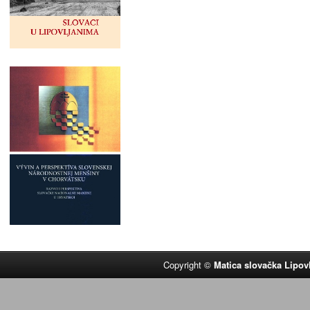
Copyright ©
Matica slovačka Lipov