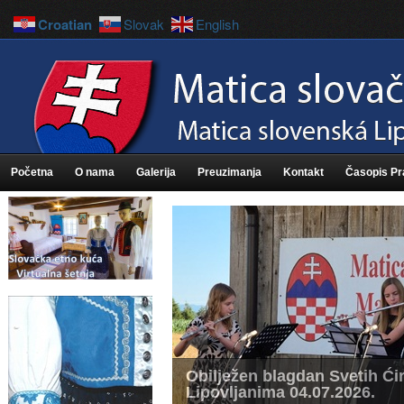
Croatian
Slovak
English
Početna
O nama
Galerija
Preuzimanja
Kontakt
Časopis P
Obilježen blagdan Svetih Ćir
Lipovljanima 04.07.2026.