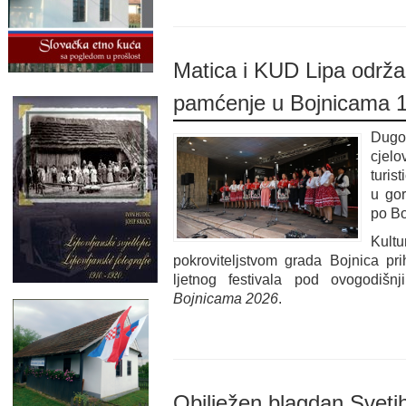
Matica i KUD Lipa održal
pamćenje u Bojnicama 1
Dugo
cjelo
turis
u gor
po Bo
Kul
pokroviteljstvom grada Bojnica pr
ljetnog festivala pod ovogodi
Bojnicama 2026
.
Obilježen blagdan Svetih