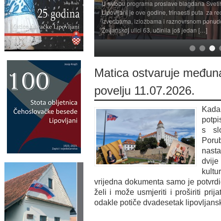
U sklopu programa proslave blagdana Svetih 
Lipovljani je ove godine, trinaesti puta za r
izvedbama, izložbama i raznovrsnom ponud
Željanskoj ulici 63, učinila još jedan […]
Matica ostvaruje međun
povelju 11.07.2026.
Kada
potpi
s sl
Poru
nast
dvije 
kultu
vrijedna dokumenta samo je potvrdi
želi i može usmjeriti i proširiti pri
odakle potiče dvadesetak lipovljanski