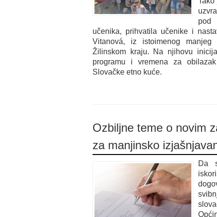
Tako
uzvra
pod 
učenika, prihvatila učenike i nas
Vitanová, iz istoimenog manjeg
Žilinskom kraju. Na njihovu inici
programu i vremena za obilazak 
Slovačke etno kuće.
Ozbiljne teme o novim z
za manjinsko izjašnjava
Da s
iskor
dogov
svibn
slova
Općin