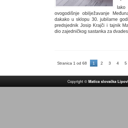
Iak
ovogodišnje obilježavanje Među
dakako u sklopu 30. jubilarne godi
predsjednik Josip Krajči i tajnik Ma
dio zajedničkog sastanka za dvadese
Stranica 1 od 68
1
2
3
4
5
Copyright ©
Matica slovačka Lipov