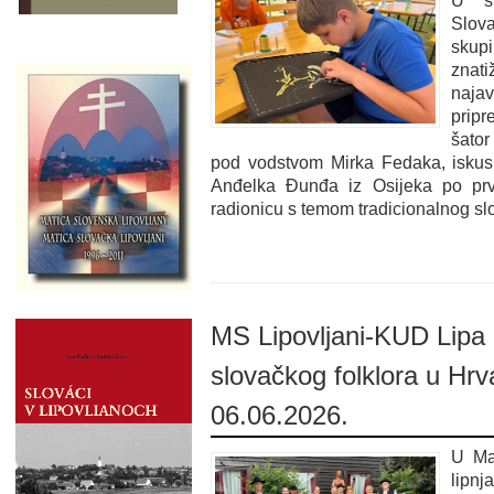
U s
Slova
sku
znati
naja
pripr
šator
pod vodstvom Mirka Fedaka, iskus
Anđelka Đunđa iz Osijeka po prvi
radionicu s temom tradicionalnog sl
MS Lipovljani-KUD Lipa 
slovačkog folklora u Hrv
06.06.2026.
U Ma
lipn