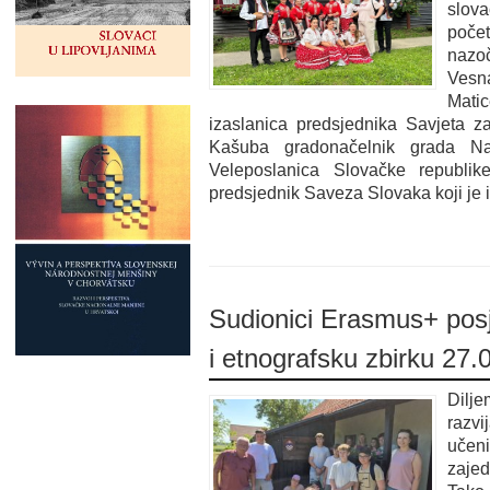
slova
počet
nazoč
Vesn
Mati
izaslanica predsjednika Savjeta z
Kašuba gradonačelnik grada Na
Veleposlanica Slovačke republi
predsjednik Saveza Slovaka koji je i
Sudionici Erasmus+ posje
i etnografsku zbirku 27.
Dilje
razv
uče
zaje