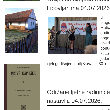
Lipovljanima 04.07.2026
U s
blag
Mati
godi
boga
izved
ponu
kuće 
jed
cjelogodišnjem obilježavanju 30. ob
Održane ljetne radionice-
nastavlja 04.07.2026.