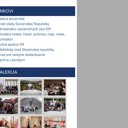
INKOVI
Matica slovenská
Úrad vlády Slovenskej Republiky
Ministerstvo zahraničných vecí SR
Slovakia hotels, travel, pictures, map, news,
formation
Colná správa SR
Štatistický úrad Slovenskej republiky
Úrad pre verejné obstarávanie
Općina Lipovljani
ALERIJA