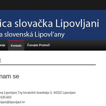
anja
Časopis Prameň
Kontakt
t
 nam se
a Lipovljani,Trg hrvatskih branitelja 3, 44322 Lipovljani
 635-603
ljani@lipovljani.hr