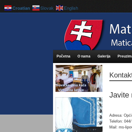
Croatian
Slovak
English
Početna
O nama
Galerija
Preuzim
Kontak
Javite
Adresa: Općin
Telefon: 044/
Mail: ms-lipov