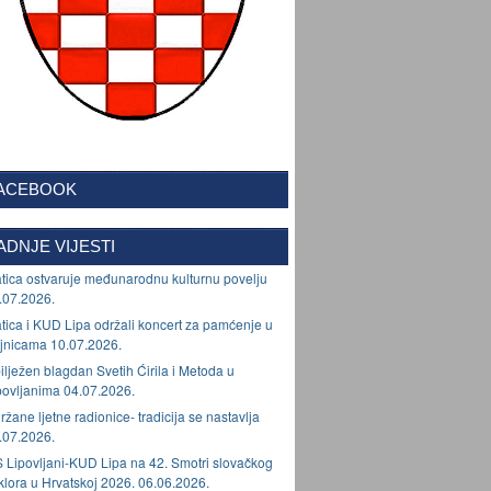
ACEBOOK
ADNJE VIJESTI
tica ostvaruje međunarodnu kulturnu povelju
.07.2026.
tica i KUD Lipa održali koncert za pamćenje u
jnicama 10.07.2026.
ilježen blagdan Svetih Ćirila i Metoda u
povljanima 04.07.2026.
ržane ljetne radionice- tradicija se nastavlja
.07.2026.
 Lipovljani-KUD Lipa na 42. Smotri slovačkog
lklora u Hrvatskoj 2026. 06.06.2026.