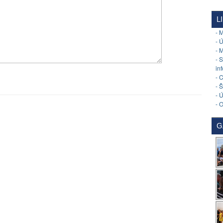
L
- 
- 
- 
- 
in
- 
- 
- 
- 
G