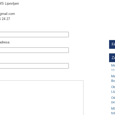
MS Lipovljani
@gmail.com
6 24 27
adresa:
F
Z
Ma
11
Ma
Bo
Ob
Li
Od
04
MS
fo