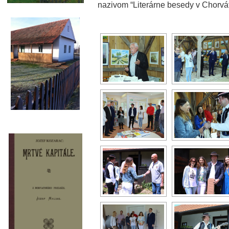
nazivom “Literárne besedy v Chorváts