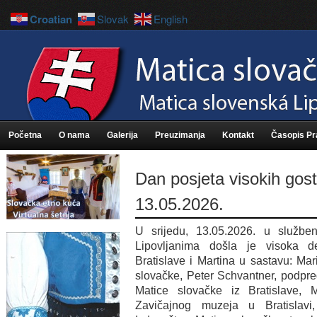
Croatian
Slovak
English
Početna
O nama
Galerija
Preuzimanja
Kontakt
Časopis P
Dan posjeta visokih gost
13.05.2026.
U srijedu, 13.05.2026. u službe
Lipovljanima došla je visoka d
Bratislave i Martina u sastavu: Ma
slovačke, Peter Schvantner, podpre
Matice slovačke iz Bratislave, Mi
Zavičajnog muzeja u Bratislavi,