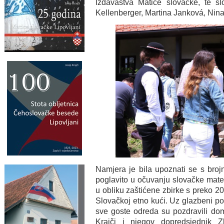
Izdavaštva Matice slovačke, te slov
Kellenberger, Martina Janková, Nina
Namjera je bila upoznati se s broj
poglavito u očuvanju slovačke mater
u obliku zaštićene zbirke s preko 2
Slovačkoj etno kući. Uz glazbeni poz
sve goste odreda su pozdravili dom
Krajči i njegov dopredsjednik 