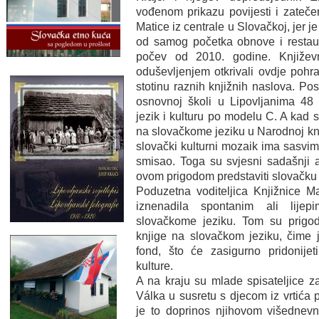
vođenom prikazu povijesti i zatečen
Matice iz centrale u Slovačkoj, jer 
od samog početka obnove i restaura
počev od 2010. godine. Književn
oduševljenjem otkrivali ovdje pohra
stotinu raznih knjižnih naslova. Po
osnovnoj školi u Lipovljanima 48 u
jezik i kulturu po modelu C. A kad 
na slovačkome jeziku u Narodnoj knji
slovački kulturni mozaik ima sasvim
smisao. Toga su svjesni sadašnji a
ovom prigodom predstaviti slovačku t
Poduzetna voditeljica Knjižnice Ma
iznenadila spontanim ali lijep
slovačkome jeziku. Tom su prigo
knjige na slovačkom jeziku, čime 
fond, što će zasigurno pridonijet
kulture.
A na kraju su mlade spisateljice z
Válka u susretu s djecom iz vrtića p
je to doprinos njihovom višedne