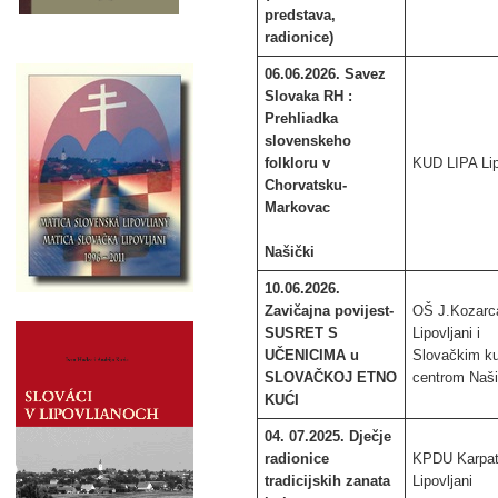
predstava,
radionice)
06.06.2026. Savez
Slovaka RH :
Prehliadka
slovenskeho
folkloru v
KUD LIPA Lip
Chorvatsku-
Markovac
Našički
10.06.2026.
Zavičajna povijest-
OŠ J.Kozarc
SUSRET S
Lipovljani i
UČENICIMA u
Slovačkim ku
SLOVAČKOJ ETNO
centrom Naš
KUĆI
04. 07.2025. Dječje
radionice
KPDU Karpat
tradicijskih zanata
Lipovljani