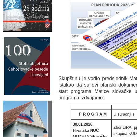
Skupštinu je vodio predsjednik Mat
istakao da su ovi planski dokument
start programa Matice slovačke u
programa izdvajamo:
P R O G R A M
U suradnji s
30.01.2026.
Zbor LIRA, p
Hrvatska NOĆ
skupina KUD
MUZEJA-Slovačka