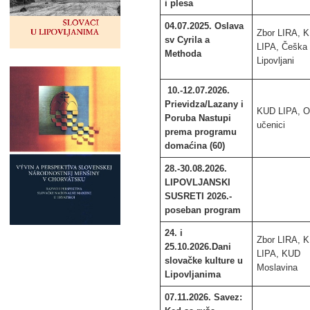
i plesa
04.07.2025. Oslava
Zbor LIRA, 
sv Cyrila a
LIPA, Češka
Methoda
Lipovljani
10.-12.07.2026.
Prievidza/Lazany i
KUD LIPA, 
Poruba Nastupi
učenici
prema programu
domaćina (60)
28.-30.08.2026.
LIPOVLJANSKI
SUSRETI 2026.-
poseban program
24. i
Zbor LIRA, 
25.10.2026.Dani
LIPA, KUD
slovačke kulture u
Moslavina
Lipovljanima
07.11.2026. Savez: