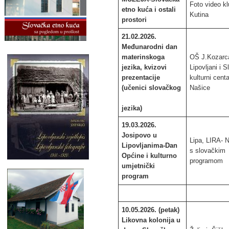
Foto video k
etno kuća i ostali
Kutina
prostori
21.02.2026.
Međunarodni dan
materinskoga
OŠ J.Kozarc
jezika, kvizovi
Lipovljani i 
prezentacije
kulturni cent
(učenici slovačkog
Našice
jezika)
19.03.2026.
Josipovo u
Lipa, LIRA- 
Lipovljanima-Dan
s slovačkim
Općine i kulturno
programom
umjetnički
program
10.05.2026. (petak)
Likovna kolonija u