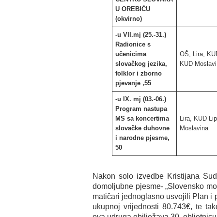
U OREBIĆU
(okvirno)
-u VII.mj (25.-31.)
Radionice s
učenicima
OŠ, Lira, KU
slovačkog jezika,
KUD Moslavi
folklor i zborno
pjevanje ,55
-u IX. mj (03.-06.)
Program nastupa
MS sa koncertima
Lira, KUD Li
slovačke duhovne
Moslavina
i narodne pjesme,
50
Nakon solo izvedbe Kristijana Sudr
domoljubne pjesme- „Slovensko moje,
matičari jednoglasno usvojili Plan i
ukupnoj vrijednosti 80.743€, te ta
ova udruga obilježava 30. obljetnicu