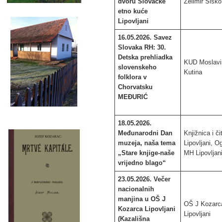
dvoru Slovačke
Želimir Šiško
etno kuće
Lipovljani
16.05.2026. Savez
Slovaka RH: 30.
Detska prehliadka
KUD Moslavi
slovenskeho
Kut
folklora v
Chorvatsku
MEĐURIĆ
18.05.2026.
Međunarodni Dan
Knjižnica i č
muzeja, naša tema
Lipovljani, O
„Stare knjige-naše
MH Lipovljan
vrijedno blago“
23.05.2026. Večer
nacionalnih
manjina u OŠ J
OŠ J Kozarc
Kozarca Lipovljani
Lipovljani
(Kazališna