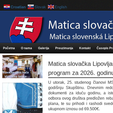
Croatian
Slovak
English
Početna
O nama
Galerija
Preuzimanja
Kontakt
Časopis P
Matica slovačka Lipovljan
program za 2026. godin
U utorak, 25. studenog članovi MS
godišnju Skupštinu. Dnevnim red
dokumenti za iduću godinu, a is
odbora ovog društva predložen reba
plana, te su prihodi i rashodi sved
ukupnom iznosu od 69.500€.