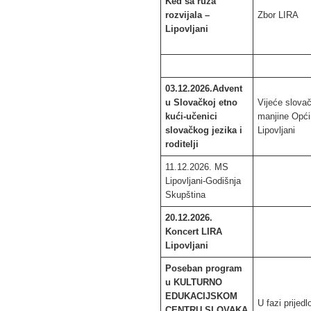
Ked sa ruža
rozvijala –
Zbor LIRA
Lipovljani
03.12.2026.Advent
u Slovačkoj etno
Vijeće slova
kući-učenici
manjine Opć
slovačkog jezika i
Lipovljani
roditelji
11.12.2026. MS
Lipovljani-Godišnja
Skupština
20.12.2026.
Koncert LIRA
Lipovljani
Poseban program
u KULTURNO
EDUKACIJSKOM
U fazi prijed
CENTRU SLOVAKA