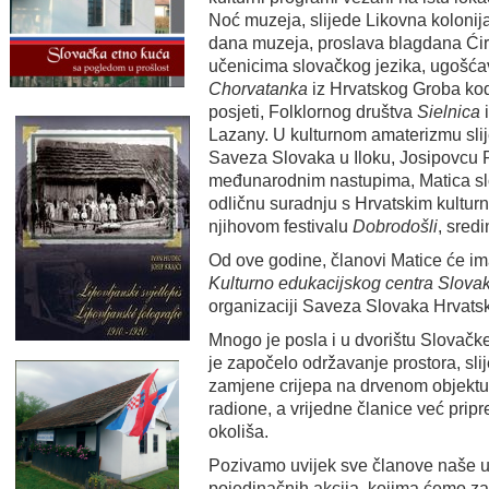
Noć muzeja, slijede Likovna koloni
dana muzeja, proslava blagdana Ćiril
učenicima slovačkog jezika, ugošćav
Chorvatanka
iz Hrvatskog Groba kod 
posjeti, Folklornog društva
Sielnica
i
Lazany. U kulturnom amaterizmu slije
Saveza Slovaka u Iloku, Josipovcu
međunarodnim nastupima, Matica slo
odličnu suradnju s Hrvatskim kultur
njihovom festivalu
Dobrodošli
, sred
Od ove godine, članovi Matice će im
Kulturno edukacijskog centra Slova
organizaciji Saveza Slovaka Hrvatske
Mnogo je posla i u dvorištu Slovačk
je započelo održavanje prostora, sli
zamjene crijepa na drvenom objektu
radione, a vrijedne članice već prip
okoliša.
Pozivamo uvijek sve članove naše ud
pojedinačnih akcija, kojima ćemo zaj