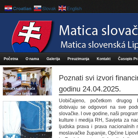
Croatian
Slovak
English
Početna
O nama
Galerija
Preuzimanja
Kontakt
Časopis P
Poznati svi izvori financ
godinu 24.04.2025.
Uobičajeno, početkom drugog k
dobivaju se odgovori na sve podn
slovačke. I ove godine, naši program
kulture i medija RH, Savjeta za n
ljudska prava i prava nacionalnih 
moslavačke županije, Općine Lipovl