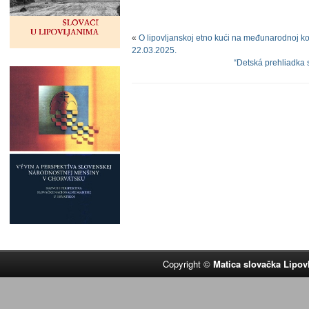
«
O lipovljanskoj etno kući na međunarodnoj k
22.03.2025.
“Detská prehliadka 
Copyright ©
Matica slovačka Lipov