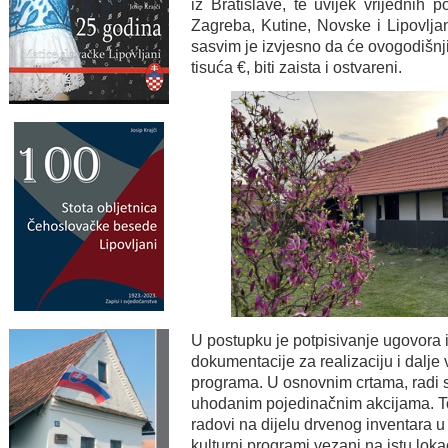
iz Bratislave, te uvijek vrijednih p
Zagreba, Kutine, Novske i Lipovljan
sasvim je izvjesno da će ovogodišnji
tisuća €, biti zaista i ostvareni.
U postupku je potpisivanje ugovora i
dokumentacije za realizaciju i dalj
programa. U osnovnim crtama, radi s
uhodanim pojedinačnim akcijama. To
radovi na dijelu drvenog inventara u 
kulturni programi vezani na istu loka