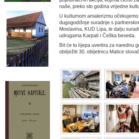
naše, preko sto godina vrijedne kult
U kulturnom amaterizmu očekujemo 
dugogodišnje suradnje s partnersk
Moslavina, KUD Lipa, te dalju sura
udrugama Karpati i Češka beseda.
Bit će to lijepa uvertira za naredn
obilježiti 30. obljetnicu Matice slova