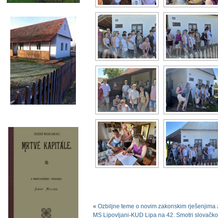
«
Ozbiljne teme o novim zakonskim rješenjima 
MS Lipovljani-KUD Lipa na 42. Smotri slovačkog