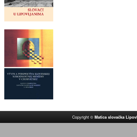
Copyright ©
Matica slovačka Lipov