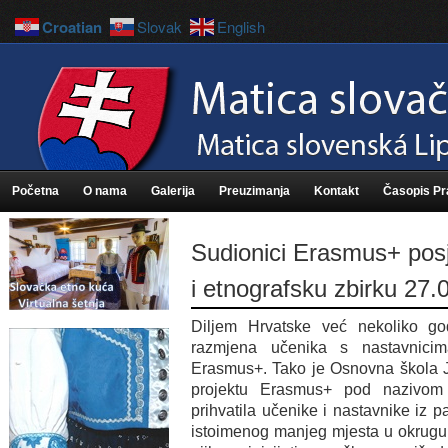
Croatian
Slovak
English
Početna
O nama
Galerija
Preuzimanja
Kontakt
Časopis P
Sudionici Erasmus+ posje
i etnografsku zbirku 27.
Diljem Hrvatske već nekoliko g
razmjena učenika s nastavnici
Erasmus+. Tako je Osnovna škola J
projektu Erasmus+ pod nazivom
prihvatila učenike i nastavnike iz 
istoimenog manjeg mjesta u okrugu 