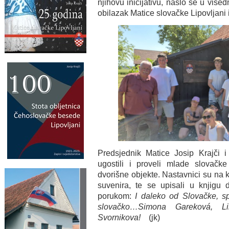
njihovu inicijativu, našlo se u vi
obilazak Matice slovačke Lipovljani 
Predsjednik Matice Josip Krajči i
ugostili i proveli mlade slovačke
dvorišne objekte. Nastavnici su na k
suvenira, te se upisali u knjigu 
porukom:
I daleko od Slovačke, spa
slovačko…Simona Gareková, L
Svornikova!
(jk)