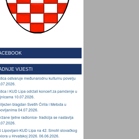
ACEBOOK
ADNJE VIJESTI
tica ostvaruje međunarodnu kulturnu povelju
.07.2026.
tica i KUD Lipa održali koncert za pamćenje u
jnicama 10.07.2026.
ilježen blagdan Svetih Ćirila i Metoda u
povljanima 04.07.2026.
ržane ljetne radionice- tradicija se nastavlja
.07.2026.
 Lipovljani-KUD Lipa na 42. Smotri slovačkog
lklora u Hrvatskoj 2026. 06.06.2026.