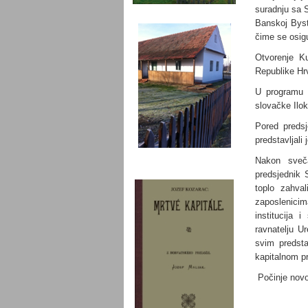
suradnju sa S
Banskoj Byst
čime se osigu
Otvorenje Ku
Republike Hr
U programu o
slovačke Ilo
Pored predsj
predstavljali
Nakon sveča
predsjednik
toplo zahva
zaposlenicim
institucija 
ravnatelju U
svim predst
kapitalnom p
Počinje novo