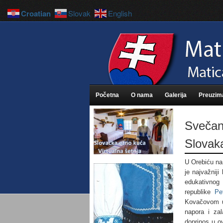
Croatian
Slovak
English
Početna
O nama
Galerija
Preuzim
Svečano
Slovak
U Orebiću na
je najvažniji
edukativnog
republike
Pe
Kovačovom u 
napora i zal
doprinos u o