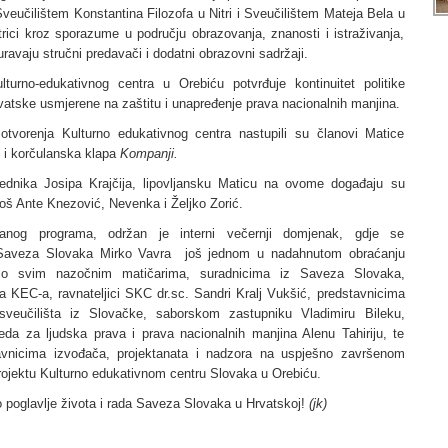
veučilištem Konstantina Filozofa u Nitri i Sveučilištem Mateja Bela u
rici kroz sporazume u području obrazovanja, znanosti i istraživanja,
ravaju stručni predavači i dodatni obrazovni sadržaji.
lturno-edukativnog centra u Orebiću potvrđuje kontinuitet politike
vatske usmjerene na zaštitu i unapređenje prava nacionalnih manjina.
tvorenja Kulturno edukativnog centra nastupili su članovi Matice
k i korčulanska klapa
Kompanji.
ednika Josipa Krajčija, lipovljansku Maticu na ovome događaju su
 još Ante Knezović, Nevenka i Željko Zorić.
nog programa, održan je interni večernji domjenak, gdje se
 Saveza Slovaka Mirko Vavra još jednom u nadahnutom obraćanju
lio svim nazočnim matičarima, suradnicima iz Saveza Slovaka,
a KEC-a, ravnateljici SKC dr.sc. Sandri Kralj Vukšić, predstavnicima
i sveučilišta iz Slovačke, saborskom zastupniku Vladimiru Bileku,
reda za ljudska prava i prava nacionalnih manjina Alenu Tahiriju, te
avnicima izvođača, projektanata i nadzora na uspješno završenom
rojektu Kulturno edukativnom centru Slovaka u Orebiću.
 poglavlje života i rada Saveza Slovaka u Hrvatskoj!
(jk)