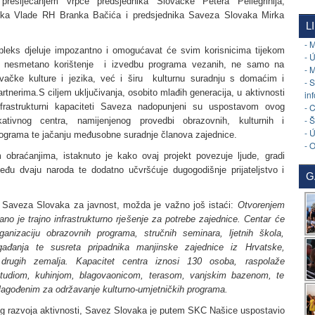
 presijecanjem vrpce predsjednika Slovačke Petera Pellegrinija,
nika Vlade RH Branka Bačića i predsjednika Saveza Slovaka Mirka
L
- 
leks djeluje impozantno i omogućavat će svim korisnicima tijekom
- 
ne nesmetano korištenje i izvedbu programa vezanih, ne samo na
- 
vačke kulture i jezika, već i širu kulturnu suradnju s domaćim i
- 
tnerima.S ciljem uključivanja, osobito mlađih generacija, u aktivnosti
in
- 
nfrastrukturni kapaciteti Saveza nadopunjeni su uspostavom ovog
- 
ukativnog centra, namijenjenog provedbi obrazovnih, kulturnih i
- 
rograma te jačanju međusobne suradnje članova zajednice.
- 
obraćanjima, istaknuto je kako ovaj projekt povezuje ljude, gradi
đu dvaju naroda te dodatno učvršćuje dugogodišnje prijateljstvo i
G
a Saveza Slovaka za javnost, možda je važno još istaći:
Otvorenjem
ano je trajno infrastrukturno rješenje za potrebe zajednice. Centar će
ganizaciju obrazovnih programa, stručnih seminara, ljetnih škola,
ogađanja te susreta pripadnika manjinske zajednice iz Hrvatske,
drugih zemalja.
Kapacitet centra iznosi 130 osoba, raspolaže
studiom, kuhinjom, blagovaonicom, terasom, vanjskim bazenom, te
ilagođenim za održavanje kulturno-umjetničkih programa.
jeg razvoja aktivnosti, Savez Slovaka je putem SKC Našice uspostavio