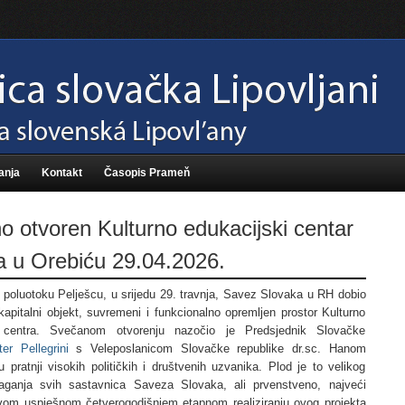
anja
Kontakt
Časopis Prameň
 otvoren Kulturno edukacijski centar
a u Orebiću 29.04.2026.
 poluotoku Pelješcu, u srijedu 29. travnja, Savez Slovaka u RH dobio
 kapitalni objekt, suvremeni i funkcionalno opremljen prostor Kulturno
 centra. Svečanom otvorenju nazočio je Predsjednik Slovačke
ter Pellegrini
s Veleposlanicom Slovačke republike dr.sc. Hanom
pratnji visokih političkih i društvenih uzvanika. Plod je to velikog
aganja svih sastavnica Saveza Slovaka, ali prvenstveno, najveći
vom uspješnom četverogodišnjem etapnom realiziranju ovog projekta