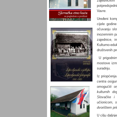
zajedničkim
potpredsjed
Vavre.
Uređeni komp
cijele godi
očuvanju slo
inozemnim par
zajednice, i
Kulturno-ed
društvenih p
U prigodnim 
mostove izme
suradnju.
Iz priopćenj
centra osigur
omogućiti or
kulturnih d
Slovačke i 
učionicom, 
dvorištem pr
U cilju daljn