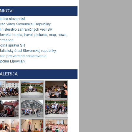
INKOVI
Matica slovenská
Úrad vlády Slovenskej Republiky
Ministerstvo zahraničných vecí SR
Slovakia hotels, travel, pictures, map, news,
formation
Colná správa SR
Štatistický úrad Slovenskej republiky
Úrad pre verejné obstarávanie
Općina Lipovljani
ALERIJA