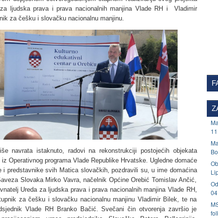
za ljudska prava i prava nacionalnih manjina Vlade RH i Vladimir
nik za češku i slovačku nacionalnu manjinu.
F
Z
Ma
11
Ma
še navrata istaknuto, radovi na rekonstrukciji postojećih objekata
Bo
su iz Operativnog programa Vlade Republike Hrvatske. Ugledne domaće
Ob
e i predstavnike svih Matica slovačkih, pozdravili su, u ime domaćina
Li
Saveza Slovaka Mirko Vavra, načelnik Općine Orebić Tomislav Ančić,
Od
avnatelj Ureda za ljudska prava i prava nacionalnih manjina Vlade RH,
04
tupnik za češku i slovačku nacionalnu manjinu Vladimir Bilek, te na
MS
edsjednik Vlade RH Branko Bačić. Svečani čin otvorenja završio je
fo