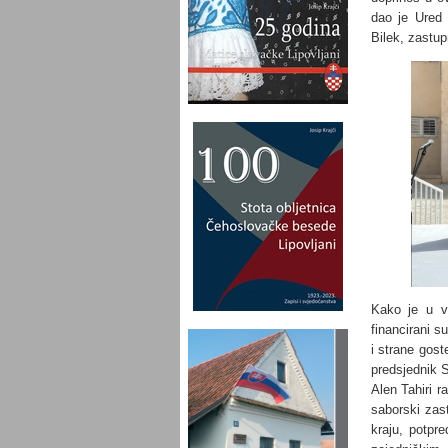
dao je Ured 
Bilek, zastup
Kako je u vi
financirani 
i strane gost
predsjednik 
Alen Tahiri r
saborski zas
kraju, potpr