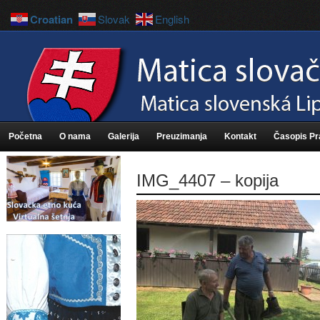
Croatian
Slovak
English
Početna
O nama
Galerija
Preuzimanja
Kontakt
Časopis P
IMG_4407 – kopija