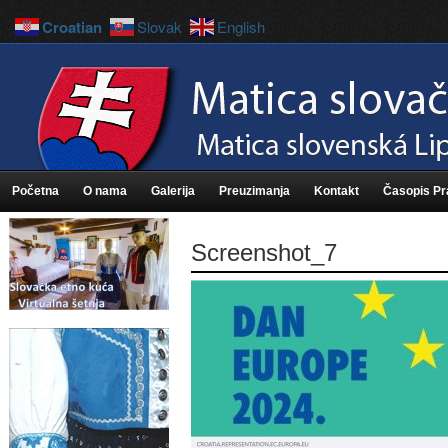
Croatian
Slovak
English
Početna
O nama
Galerija
Preuzimanja
Kontakt
Časopis P
Screenshot_7