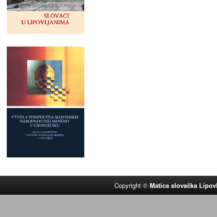
Copyright ©
Matica slovačka Lipov