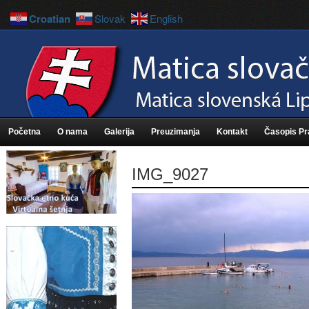
Croatian
Slovak
English
Početna
O nama
Galerija
Preuzimanja
Kontakt
Časopis P
IMG_9027