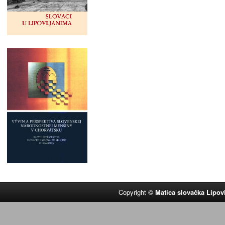
Copyright ©
Matica slovačka Lipov