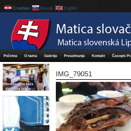
Croatian
Slovak
English
Početna
O nama
Galerija
Preuzimanja
Kontakt
Časopis P
IMG_79051