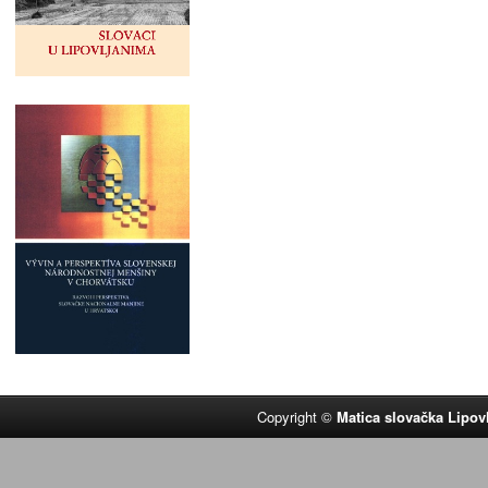
Copyright ©
Matica slovačka Lipov