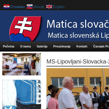
Croatian
Slovak
English
Početna
O nama
Galerija
Preuzimanja
Kontakt
Časopis P
MS-Lipovljani-Slovacka