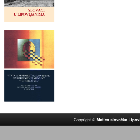
Copyright ©
Matica slovačka Lipov