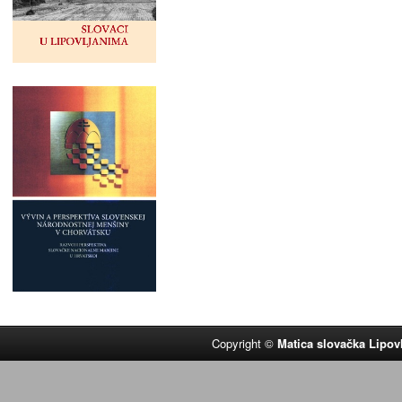
Copyright ©
Matica slovačka Lipov