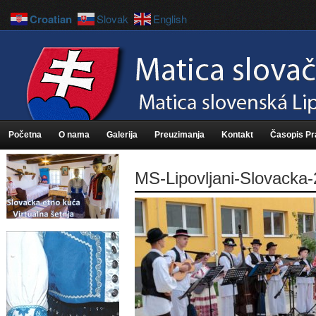
Croatian
Slovak
English
Početna
O nama
Galerija
Preuzimanja
Kontakt
Časopis P
MS-Lipovljani-Slovacka