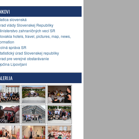
NKOVI
Matica slovenská
Úrad vlády Slovenskej Republiky
Ministerstvo zahraničných vecí SR
Slovakia hotels, travel, pictures, map, news,
formation
Colná správa SR
Štatistický úrad Slovenskej republiky
Úrad pre verejné obstarávanie
Općina Lipovljani
LERIJA