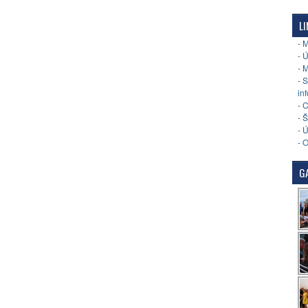
LI
- 
- 
- 
- 
in
- 
- 
- 
- 
GA