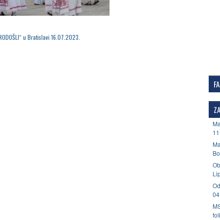
RODOŠLI“ u Bratislavi 16.07.2023.
F
ZA
Ma
11
Ma
Bo
Ob
Li
Od
04
MS
fo