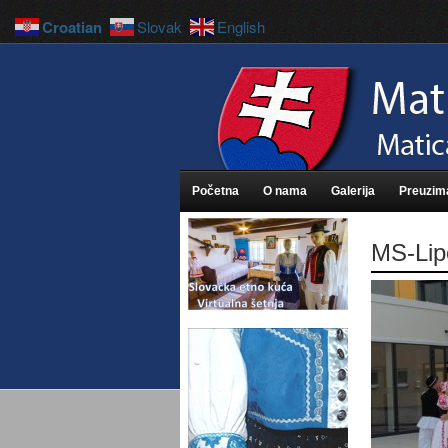
Croatian
Slovak
English
Početna
O nama
Galerija
Preuzim
MS-Lip