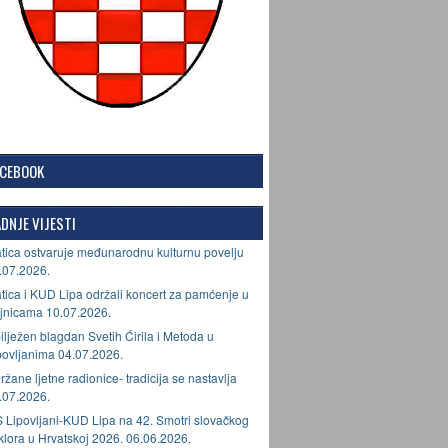
ACEBOOK
DNJE VIJESTI
tica ostvaruje međunarodnu kulturnu povelju
.07.2026.
tica i KUD Lipa održali koncert za pamćenje u
jnicama 10.07.2026.
ilježen blagdan Svetih Ćirila i Metoda u
povljanima 04.07.2026.
ržane ljetne radionice- tradicija se nastavlja
.07.2026.
 Lipovljani-KUD Lipa na 42. Smotri slovačkog
lklora u Hrvatskoj 2026. 06.06.2026.