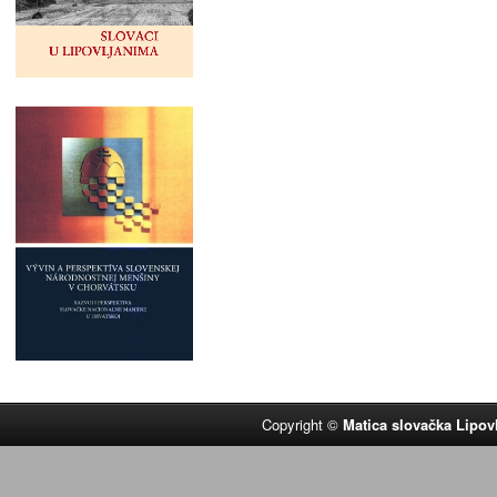
Copyright ©
Matica slovačka Lipov