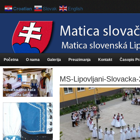
Croatian
Slovak
English
Početna
O nama
Galerija
Preuzimanja
Kontakt
Časopis P
MS-Lipovljani-Slovacka