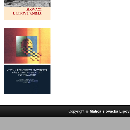
Copyright ©
Matica slovačka Lipov