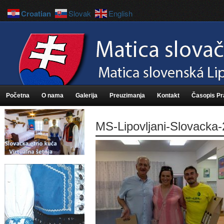
Croatian
Slovak
English
Početna
O nama
Galerija
Preuzimanja
Kontakt
Časopis P
MS-Lipovljani-Slovacka