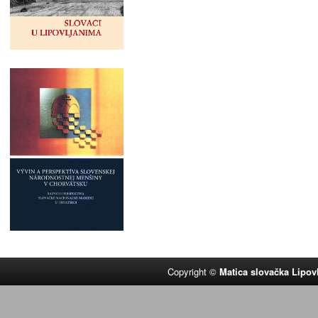
Copyright ©
Matica slovačka Lipov