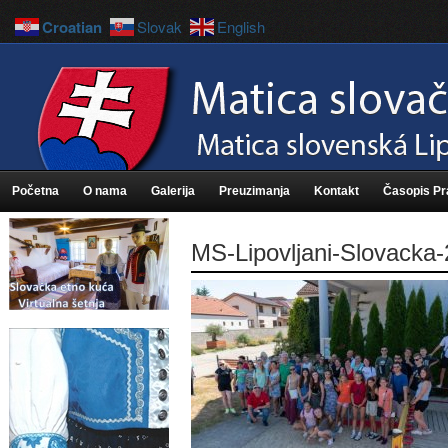
Croatian
Slovak
English
Početna
O nama
Galerija
Preuzimanja
Kontakt
Časopis P
MS-Lipovljani-Slovacka