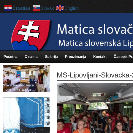
Croatian
Slovak
English
Početna
O nama
Galerija
Preuzimanja
Kontakt
Časopis P
MS-Lipovljani-Slovacka