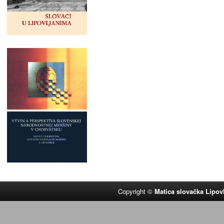
Copyright ©
Matica slovačka Lipov