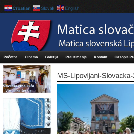
Croatian
Slovak
English
Početna
O nama
Galerija
Preuzimanja
Kontakt
Časopis P
MS-Lipovljani-Slovacka