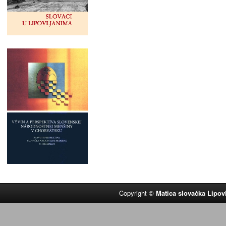
Copyright ©
Matica slovačka Lipov