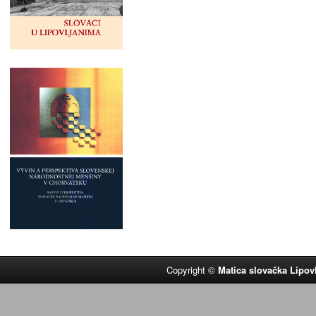
Copyright ©
Matica slovačka Lipov