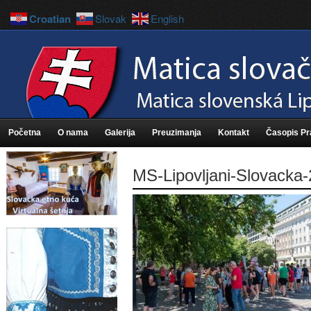
Croatian
Slovak
English
Početna
O nama
Galerija
Preuzimanja
Kontakt
Časopis P
MS-Lipovljani-Slovacka