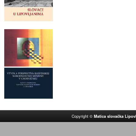
Copyright ©
Matica slovačka Lipov