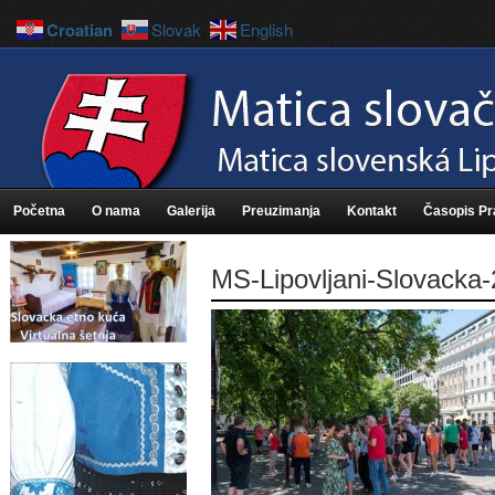
Croatian
Slovak
English
Početna
O nama
Galerija
Preuzimanja
Kontakt
Časopis P
MS-Lipovljani-Slovacka