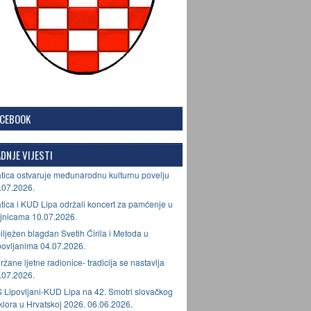
ACEBOOK
DNJE VIJESTI
tica ostvaruje međunarodnu kulturnu povelju
.07.2026.
tica i KUD Lipa održali koncert za pamćenje u
jnicama 10.07.2026.
ilježen blagdan Svetih Ćirila i Metoda u
povljanima 04.07.2026.
ržane ljetne radionice- tradicija se nastavlja
.07.2026.
 Lipovljani-KUD Lipa na 42. Smotri slovačkog
lklora u Hrvatskoj 2026. 06.06.2026.