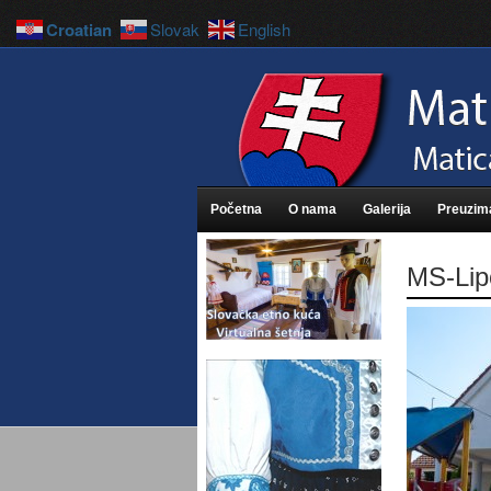
Croatian
Slovak
English
Početna
O nama
Galerija
Preuzim
MS-Lip