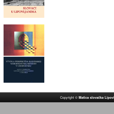
Copyright ©
Matica slovačka Lipov