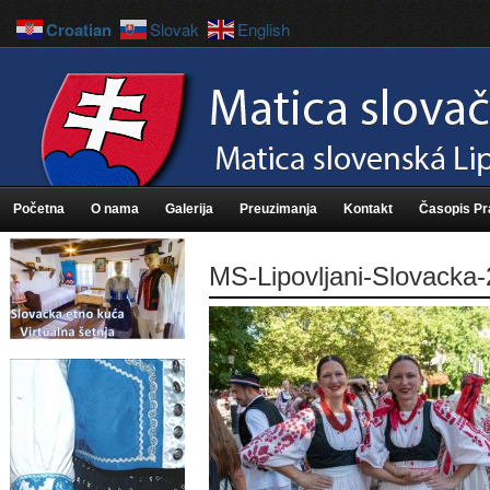
Croatian
Slovak
English
Početna
O nama
Galerija
Preuzimanja
Kontakt
Časopis P
MS-Lipovljani-Slovacka