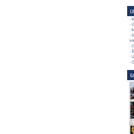
LI
- 
- 
- 
- 
in
- 
- 
- 
- 
GA