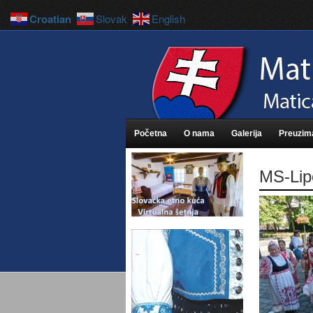
Croatian
Slovak
English
Početna
O nama
Galerija
Preuzim
MS-Lip