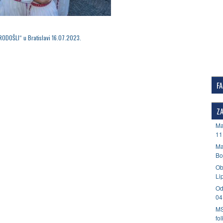
RODOŠLI“ u Bratislavi 16.07.2023.
F
ZA
Ma
11
Ma
Bo
Ob
Li
Od
04
MS
fo