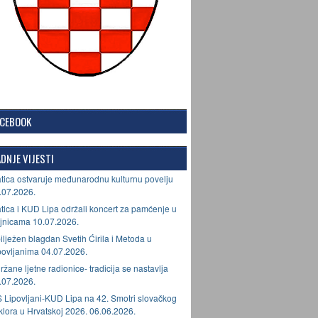
ACEBOOK
DNJE VIJESTI
tica ostvaruje međunarodnu kulturnu povelju
.07.2026.
tica i KUD Lipa održali koncert za pamćenje u
jnicama 10.07.2026.
ilježen blagdan Svetih Ćirila i Metoda u
povljanima 04.07.2026.
ržane ljetne radionice- tradicija se nastavlja
.07.2026.
 Lipovljani-KUD Lipa na 42. Smotri slovačkog
lklora u Hrvatskoj 2026. 06.06.2026.