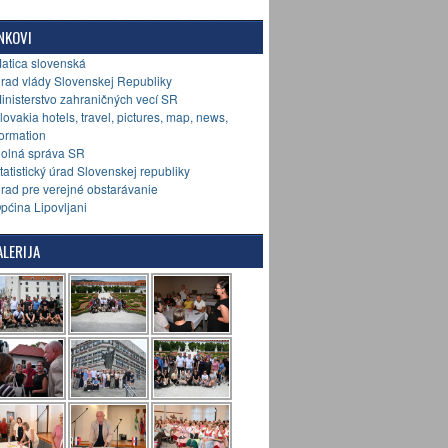
NKOVI
Matica slovenská
Úrad vlády Slovenskej Republiky
Ministerstvo zahraničných vecí SR
Slovakia hotels, travel, pictures, map, news,
formation
Colná správa SR
Štatistický úrad Slovenskej republiky
Úrad pre verejné obstarávanie
Općina Lipovljani
LERIJA