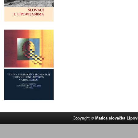
Copyright ©
Matica slovačka Lipov