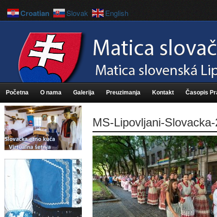
Croatian
Slovak
English
Početna
O nama
Galerija
Preuzimanja
Kontakt
Časopis P
MS-Lipovljani-Slovacka