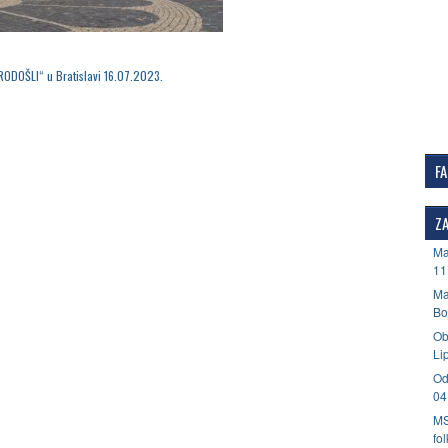
RODOŠLI“ u Bratislavi 16.07.2023.
F
ZA
Ma
11
Ma
Bo
Ob
Li
Od
04
MS
fo