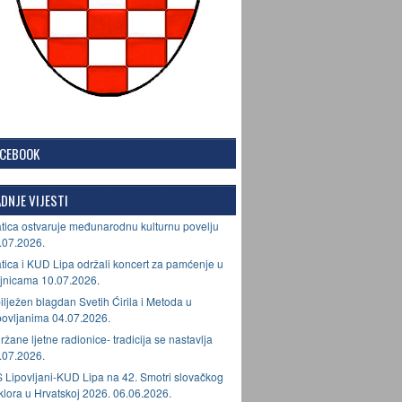
ACEBOOK
DNJE VIJESTI
tica ostvaruje međunarodnu kulturnu povelju
.07.2026.
tica i KUD Lipa održali koncert za pamćenje u
jnicama 10.07.2026.
ilježen blagdan Svetih Ćirila i Metoda u
povljanima 04.07.2026.
ržane ljetne radionice- tradicija se nastavlja
.07.2026.
 Lipovljani-KUD Lipa na 42. Smotri slovačkog
lklora u Hrvatskoj 2026. 06.06.2026.