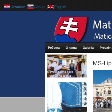
Croatian
Slovak
English
Početna
O nama
Galerija
Preuzim
MS-Lip