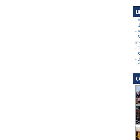
LI
- 
- 
- 
- 
in
- 
- 
- 
- 
GA