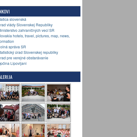
NKOVI
Matica slovenská
Úrad vlády Slovenskej Republiky
Ministerstvo zahraničných vecí SR
Slovakia hotels, travel, pictures, map, news,
formation
Colná správa SR
Štatistický úrad Slovenskej republiky
Úrad pre verejné obstarávanie
Općina Lipovljani
LERIJA