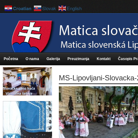
Croatian
Slovak
English
Početna
O nama
Galerija
Preuzimanja
Kontakt
Časopis P
MS-Lipovljani-Slovacka