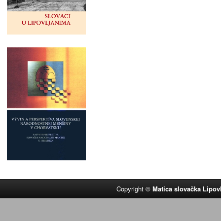
Copyright ©
Matica slovačka Lipov