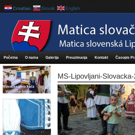
Croatian
Slovak
English
Početna
O nama
Galerija
Preuzimanja
Kontakt
Časopis P
MS-Lipovljani-Slovacka