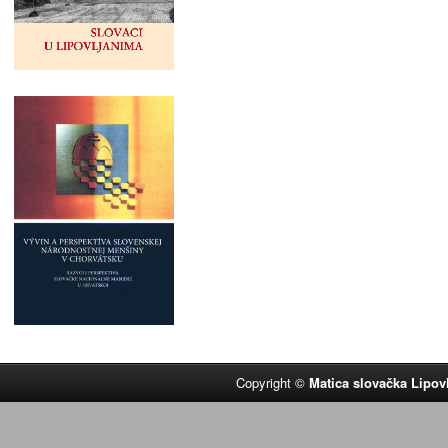
Copyright ©
Matica slovačka Lipov