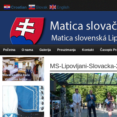
Croatian
Slovak
English
Početna
O nama
Galerija
Preuzimanja
Kontakt
Časopis P
MS-Lipovljani-Slovacka