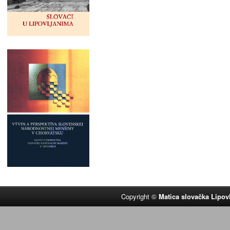
Copyright ©
Matica slovačka Lipov