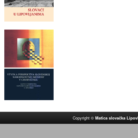
Copyright ©
Matica slovačka Lipov