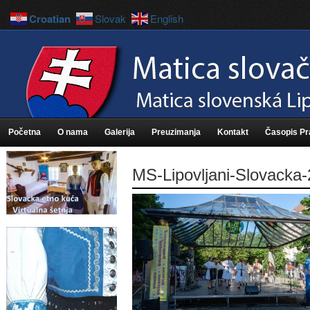
Croatian
Slovak
English
Početna
O nama
Galerija
Preuzimanja
Kontakt
Časopis P
MS-Lipovljani-Slovacka