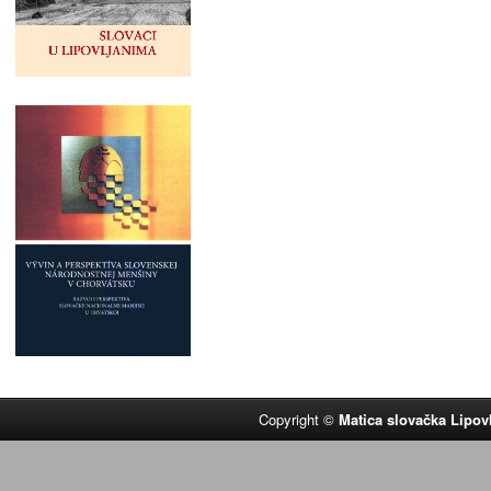
Copyright ©
Matica slovačka Lipov