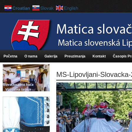
Croatian
Slovak
English
Početna
O nama
Galerija
Preuzimanja
Kontakt
Časopis P
MS-Lipovljani-Slovacka