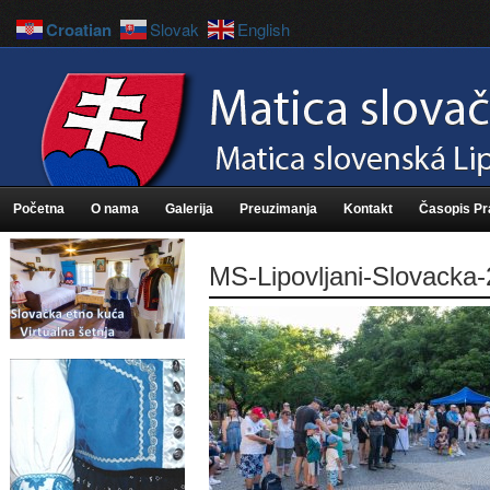
Croatian
Slovak
English
Početna
O nama
Galerija
Preuzimanja
Kontakt
Časopis P
MS-Lipovljani-Slovacka