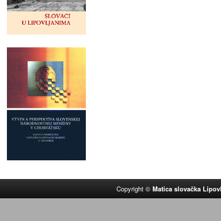
Copyright ©
Matica slovačka Lipov