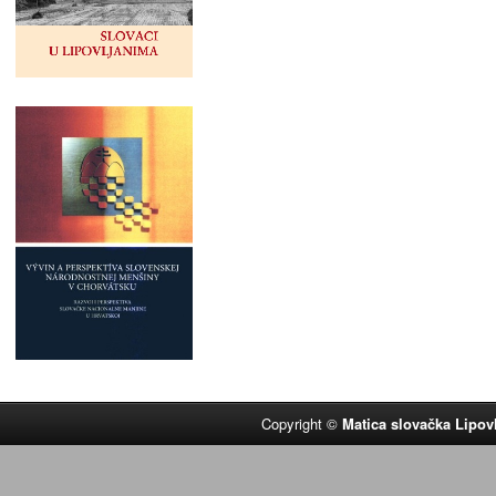
Copyright ©
Matica slovačka Lipov