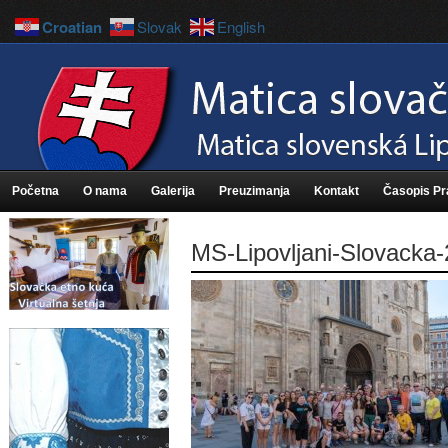
Croatian
Slovak
English
Početna
O nama
Galerija
Preuzimanja
Kontakt
Časopis P
MS-Lipovljani-Slovacka