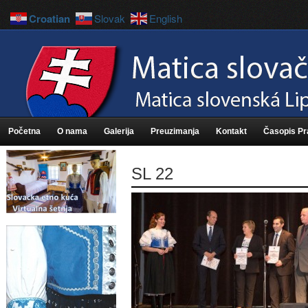
Croatian
Slovak
English
Početna
O nama
Galerija
Preuzimanja
Kontakt
Časopis P
SL 22