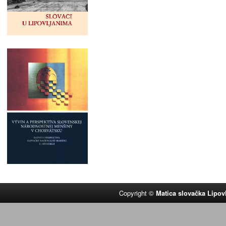
Copyright ©
Matica slovačka Lipov