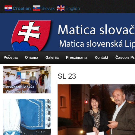
Croatian
Slovak
English
Početna
O nama
Galerija
Preuzimanja
Kontakt
Časopis P
SL 23