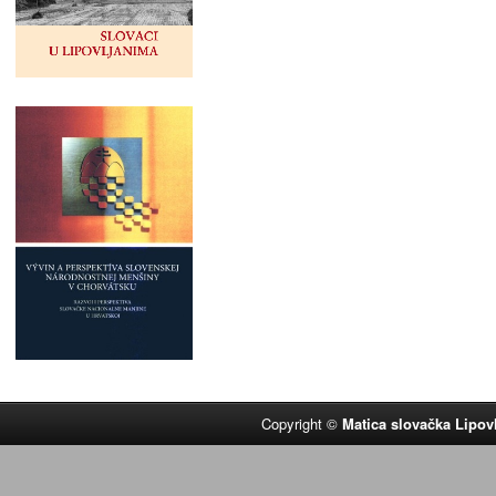
Copyright ©
Matica slovačka Lipov