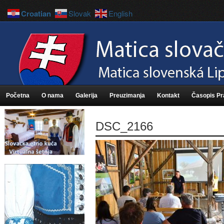
Croatian
Slovak
English
Početna
O nama
Galerija
Preuzimanja
Kontakt
Časopis P
DSC_2166