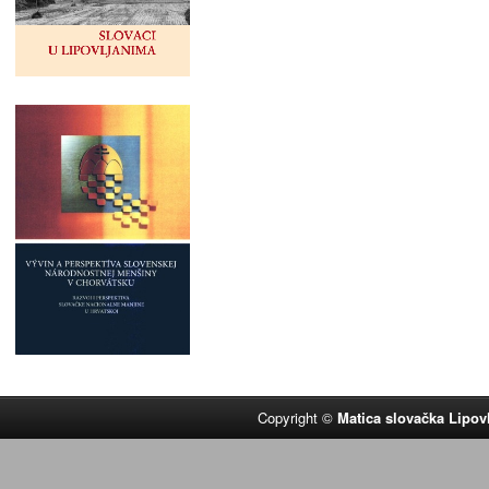
Copyright ©
Matica slovačka Lipov