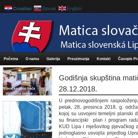
Croatian
Slovak
English
Početna
O nama
Galerija
Preuzimanja
Kontakt
Časopis P
Godišnja skupština mati
28.12.2018.
U prednovogodišnjem raspoloženju,
petak, 28. prosinca 2018. g. održa
kojoj su usvojeni temeljni planski 
su financijski plan i program rada
KUD Lipa i mješovitog pjevačkog zb
jednoglasno usvojila prijedlog Up