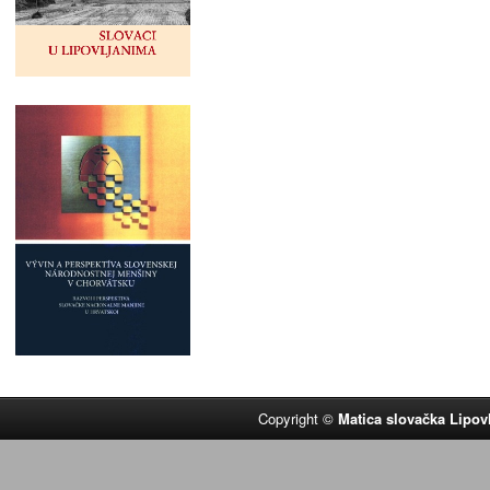
Copyright ©
Matica slovačka Lipov