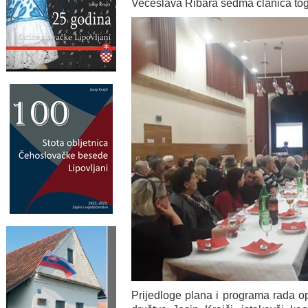
Većeslava Ribara sedma članica toga
Prijedloge plana i programa rada op