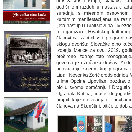
društva Josip Krajči, istakavši ka
godišnjem razdoblju, nastavak rada
suradnju s mjesnom osnovnom š
kulturnim manifestacijama na razi
ljeta nastup u Bratislavi na Hviezd
u organizaciji Hrvatskog kulturno
članovima zanimljiv i program n
sklopu dvorišta Slovačke etno kuće
izdanja Matice za ovu, 2019. godi
prošireno izdanje foto monografij
govorila je rizničarka društva Anđ
prihvaćanju zajedničkog programa d
Lipa i Nevenka Zorić predsjednica M
u ime Općine Lipovljani pozdravio 
bio u svome obraćanju i Dragutin 
Ogranak Kutina, inače dugogodišn
brojnih knjižnih izdanja u Lipovlja
članova na Skupštini, bit će to dobr