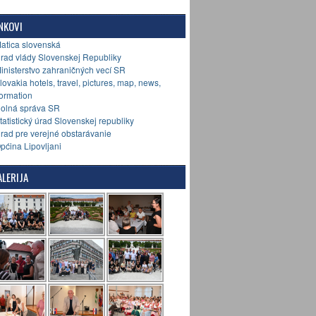
NKOVI
Matica slovenská
Úrad vlády Slovenskej Republiky
Ministerstvo zahraničných vecí SR
Slovakia hotels, travel, pictures, map, news,
formation
Colná správa SR
Štatistický úrad Slovenskej republiky
Úrad pre verejné obstarávanie
Općina Lipovljani
LERIJA