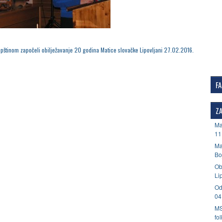
pštinom započeli obilježavanje 20 godina Matice slovačke Lipovljani 27.02.2016.
F
ZA
Ma
11
Ma
Bo
Ob
Li
Od
04
MS
fo