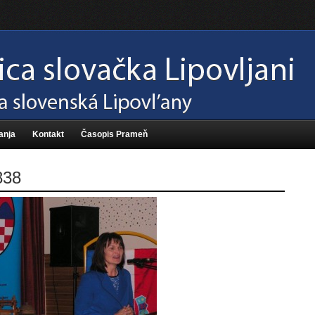
anja
Kontakt
Časopis Prameň
838