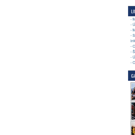
LI
- 
- 
- 
- 
in
- 
- 
- 
- 
GA