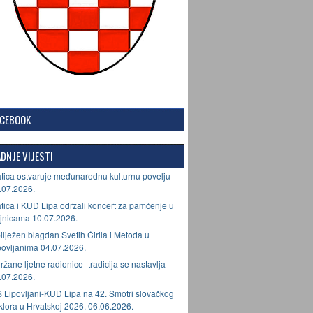
ACEBOOK
DNJE VIJESTI
tica ostvaruje međunarodnu kulturnu povelju
.07.2026.
tica i KUD Lipa održali koncert za pamćenje u
jnicama 10.07.2026.
ilježen blagdan Svetih Ćirila i Metoda u
povljanima 04.07.2026.
ržane ljetne radionice- tradicija se nastavlja
.07.2026.
 Lipovljani-KUD Lipa na 42. Smotri slovačkog
lklora u Hrvatskoj 2026. 06.06.2026.