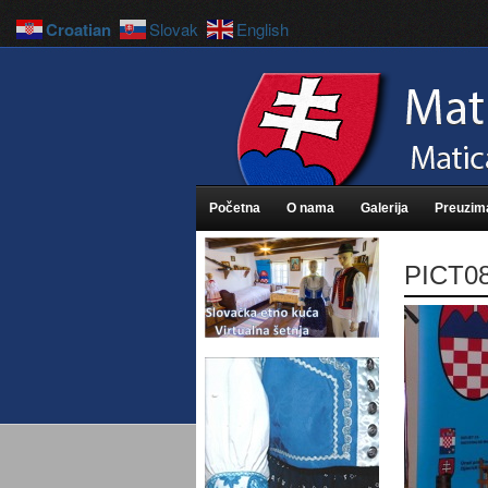
Croatian
Slovak
English
Početna
O nama
Galerija
Preuzim
PICT0