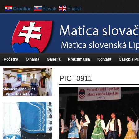
Croatian
Slovak
English
Početna
O nama
Galerija
Preuzimanja
Kontakt
Časopis P
PICT0911