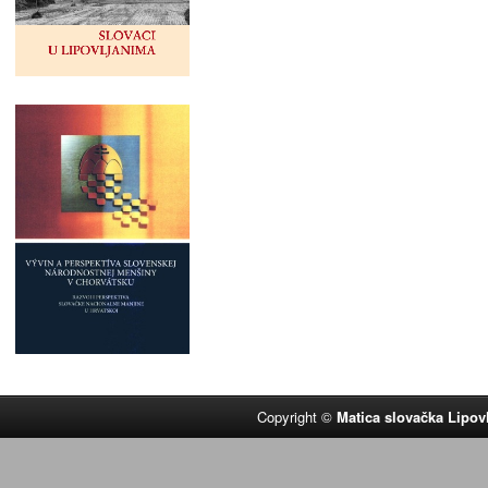
Copyright ©
Matica slovačka Lipov