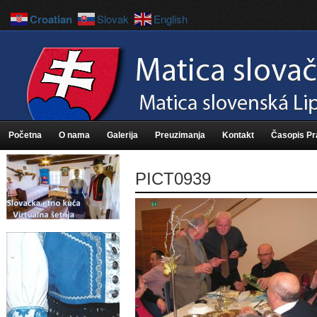
Croatian
Slovak
English
Početna
O nama
Galerija
Preuzimanja
Kontakt
Časopis P
PICT0939