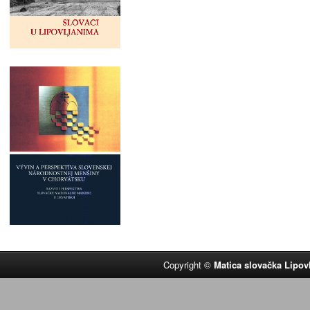
Copyright ©
Matica slovačka Lipov