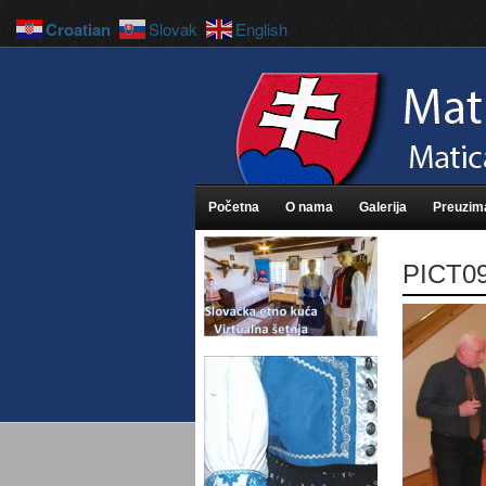
Croatian
Slovak
English
Početna
O nama
Galerija
Preuzim
PICT0