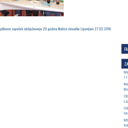
pštinom započeli obilježavanje 20 godina Matice slovačke Lipovljani 27.02.2016.
F
ZA
Ma
11
Ma
Bo
Ob
Li
Od
04
MS
fo