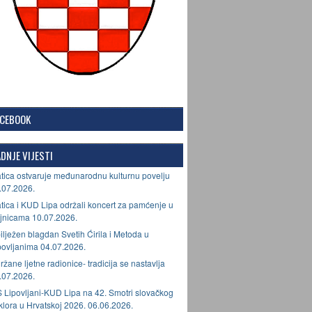
ACEBOOK
DNJE VIJESTI
tica ostvaruje međunarodnu kulturnu povelju
.07.2026.
tica i KUD Lipa održali koncert za pamćenje u
jnicama 10.07.2026.
ilježen blagdan Svetih Ćirila i Metoda u
povljanima 04.07.2026.
ržane ljetne radionice- tradicija se nastavlja
.07.2026.
 Lipovljani-KUD Lipa na 42. Smotri slovačkog
lklora u Hrvatskoj 2026. 06.06.2026.