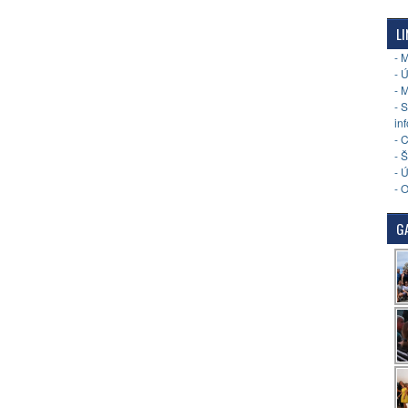
LI
- 
- 
- 
- 
in
- 
- 
- 
- 
GA