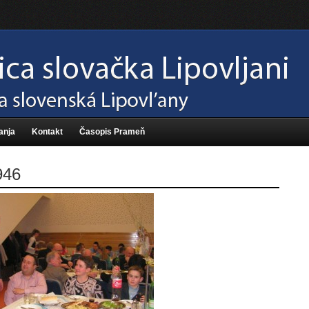
anja
Kontakt
Časopis Prameň
946