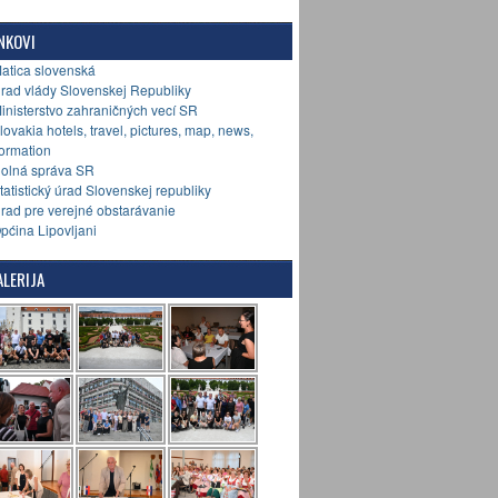
NKOVI
Matica slovenská
Úrad vlády Slovenskej Republiky
Ministerstvo zahraničných vecí SR
Slovakia hotels, travel, pictures, map, news,
formation
Colná správa SR
Štatistický úrad Slovenskej republiky
Úrad pre verejné obstarávanie
Općina Lipovljani
LERIJA