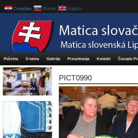
Croatian
Slovak
English
Početna
O nama
Galerija
Preuzimanja
Kontakt
Časopis P
PICT0990