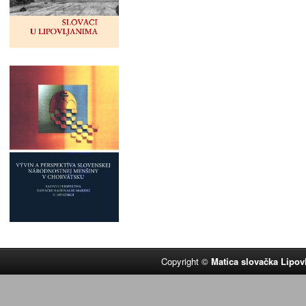
Copyright ©
Matica slovačka Lipov