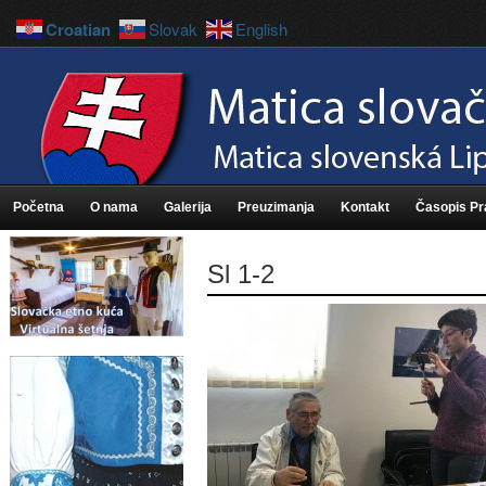
Croatian
Slovak
English
Početna
O nama
Galerija
Preuzimanja
Kontakt
Časopis P
Sl 1-2