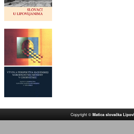
Copyright ©
Matica slovačka Lipov