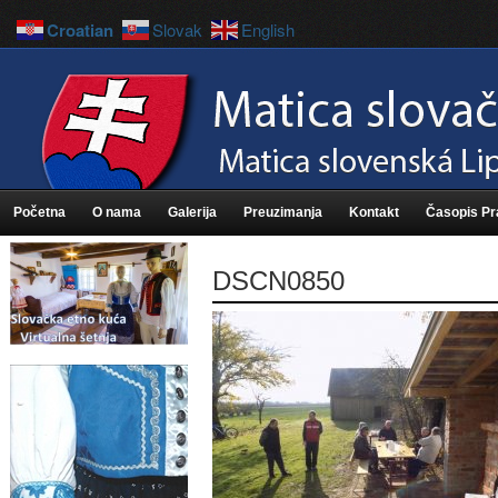
Croatian
Slovak
English
Početna
O nama
Galerija
Preuzimanja
Kontakt
Časopis P
DSCN0850