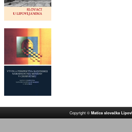
Copyright ©
Matica slovačka Lipov