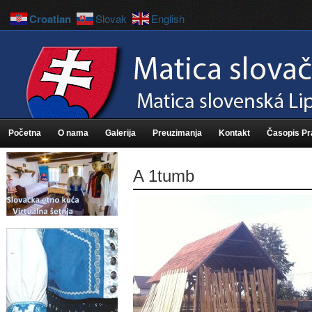
Croatian
Slovak
English
Početna
O nama
Galerija
Preuzimanja
Kontakt
Časopis P
A 1tumb