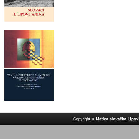
Copyright ©
Matica slovačka Lipov